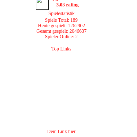
3.03 rating
Spielestatistik
Spiele Total: 189
Heute gespielt: 1262902
Gesamt gespielt: 2046637
Spieler Online: 2
Top Links
spiele
Spielekrache...
Onlinespiele...
Fussball Kat...
Witze-Witzbo...
Spielen
Funnygame.de
Javaspiele
Cheats-Spiel...
Quiz-preise....
MyArcade.de
Tetris koste...
Personizer
weitere Links ...
Dein Link hier
Dein Link hier