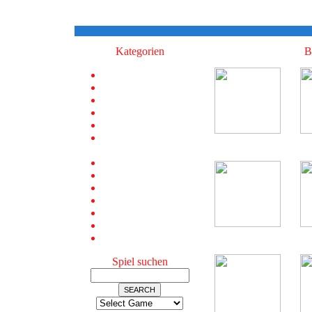
Kategorien
B
Home
Actionspiele (33)
Arcade (27)
Brettspiele (3)
Denkspiele (10)
Geschicklichkeitsspiele
24 Puzzle
(27)
Kartenspiele (11)
Lustige Videos (3)
Puzzle Spiele (16)
Rollenspiele (2)
Sonstige Spiele (28)
Sportspiele (28)
Blox Fo..
Weihnachtsspiele (1)
Spiel suchen