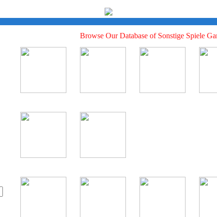
Browse Our Database of Sonstige Spiele G
3)
)
piele
Alien B..
Bomben ..
Canyon ..
Ch
1)
3)
6)
)
28)
)
Cube Bu..
Der Juw..
 (1)