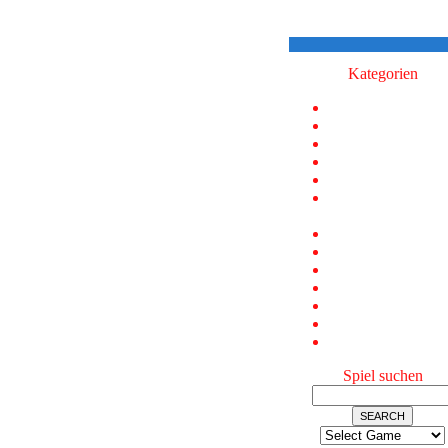
Kategorien
Home
Actionspiele (3
Arcade (27)
Brettspiele (3)
Denkspiele (10
Geschicklichkeitss
(27)
Kartenspiele (1
Lustige Videos (
Puzzle Spiele (1
Rollenspiele (2
Sonstige Spiele (
Sportspiele (28
Weihnachtsspiele
Spiel suchen