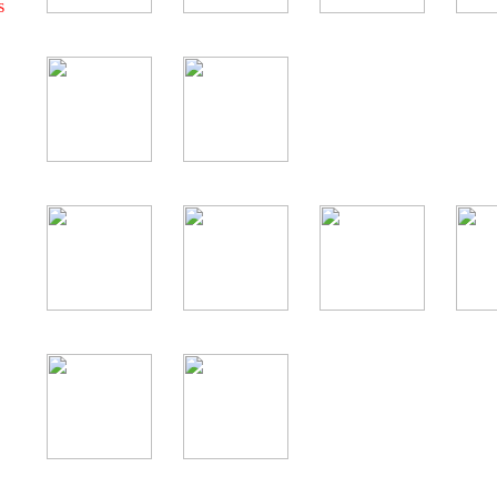
s
el
Die Att..
Dinosau..
Dschung..
Es
..
Falafel..
Hacker ..
r
Katzenf..
Kleeblatt
Klickspiel
Lim
..
Luftbal..
Malgeraet
s