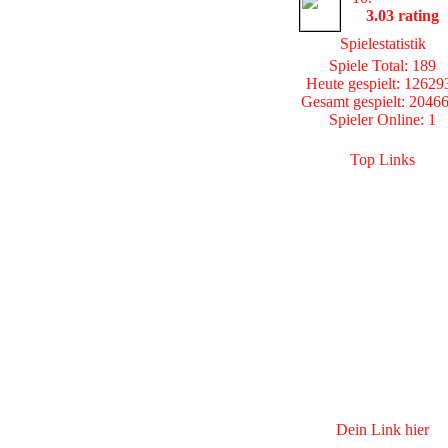
3.03 rating
Spielestatistik
Spiele Total: 189
Heute gespielt: 12629
Gesamt gespielt: 2046
Spieler Online: 1
Top Links
spiele
Spielekrache...
Onlinespiele...
Fussball Kat...
Witze-Witzbo...
Spielen
Funnygame.de
Javaspiele
Cheats-Spiel...
Quiz-preise....
MyArcade.de
Tetris koste...
Personizer
weitere Links ...
Dein Link hier
Dein Link hier