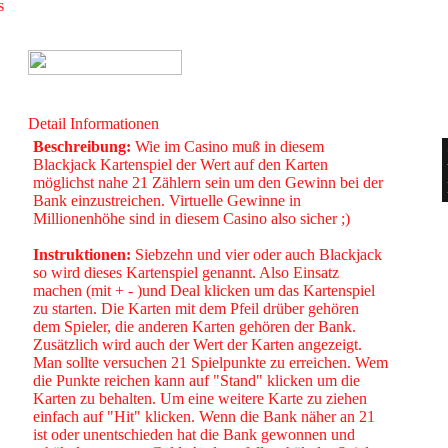
s
el
..
Detail Informationen
Beschreibung:
Wie im Casino muß in diesem
Blackjack Kartenspiel der Wert auf den Karten
möglichst nahe 21 Zählern sein um den Gewinn bei der
Bank einzustreichen. Virtuelle Gewinne in
Millionenhöhe sind in diesem Casino also sicher ;)
Instruktionen:
Siebzehn und vier oder auch Blackjack
r
so wird dieses Kartenspiel genannt. Also Einsatz
machen (mit + - )und Deal klicken um das Kartenspiel
zu starten. Die Karten mit dem Pfeil drüber gehören
dem Spieler, die anderen Karten gehören der Bank.
Zusätzlich wird auch der Wert der Karten angezeigt.
..
Man sollte versuchen 21 Spielpunkte zu erreichen. Wem
die Punkte reichen kann auf "Stand" klicken um die
Karten zu behalten. Um eine weitere Karte zu ziehen
einfach auf "Hit" klicken. Wenn die Bank näher an 21
ist oder unentschieden hat die Bank gewonnen und
s