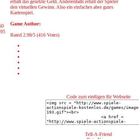
erhält das gesetzte Geld. Anderenfalls erhält der Spieler
den virtuellen Gewinn. Also ein einfaches aber gutes
Kartenspiel.
Game Author:
60
895
Rated
2.98
/5 (
416 Votes
)
1
2
3
4
5
Code zum einfügen für Webseite
Tell-A-Friend