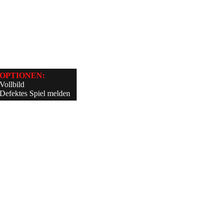
OPTIONEN:
Vollbild
Defektes Spiel melden