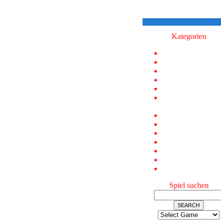
Kategorien
Home
Actionspiele (3
Arcade (27)
Brettspiele (3)
Denkspiele (10
Geschicklichkeitss
(27)
Kartenspiele (1
Lustige Videos (
Puzzle Spiele (1
Rollenspiele (2
Sonstige Spiele (
Sportspiele (28
Weihnachtsspiele
Spiel suchen