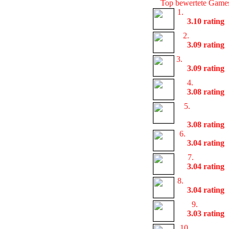
Top bewertete Game
1.
Luftballonspi
3.10 rating
2.
Battle Pong
3.09 rating
3.
Eisenbahn Pu.
3.09 rating
4.
Breakout
3.08 rating
5.
Maxim der
Hund
3.08 rating
6.
Global Playe
3.04 rating
7.
Minigolf
3.04 rating
8.
Skateboard S.
3.04 rating
9.
Board
3.03 rating
10.
Strandtenni