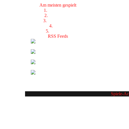
Am meisten gespielt
1.
Professionell
2.
Kriegsspiele
3.
Kriegsmarine
4.
Panzer
5.
2 Gewinnt
RSS Feeds
Spiele-Ac