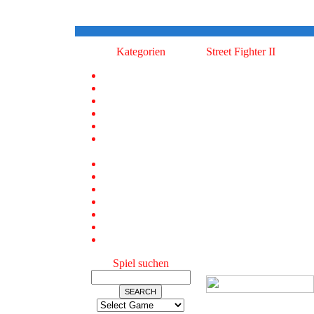
Kategorien
Street Fighter II
Home
Actionspiele (33)
Arcade (27)
Brettspiele (3)
Denkspiele (10)
Geschicklichkeitsspiele
(27)
Kartenspiele (11)
Lustige Videos (3)
Puzzle Spiele (16)
Rollenspiele (2)
Sonstige Spiele (28)
Sportspiele (28)
Weihnachtsspiele (1)
Spiel suchen