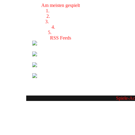
Am meisten gespielt
1.
Professionell
2.
Kriegsspiele
3.
Kriegsmarine
4.
Panzer
5.
2 Gewinnt
RSS Feeds
Spiele-Ac