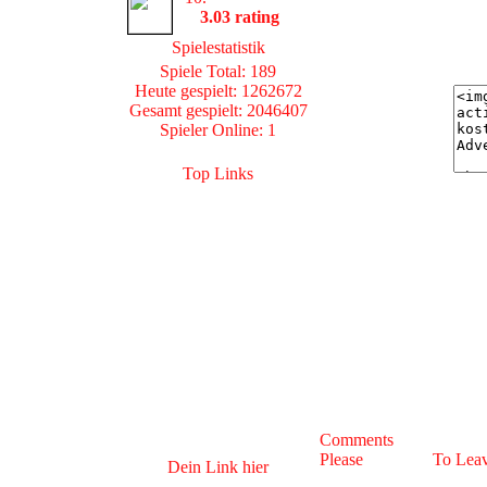
3.03 rating
Spielestatistik
Spiele Total: 189
Heute gespielt: 1262672
Gesamt gespielt: 2046407
Spieler Online: 1
Top Links
spiele
Spielekrache...
Onlinespiele...
Fussball Kat...
Witze-Witzbo...
Spielen
Funnygame.de
Javaspiele
Cheats-Spiel...
Quiz-preise....
MyArcade.de
Tetris koste...
Personizer
Comments
weitere Links ...
Please
Register
To Lea
Dein Link hier
Dein Link hier