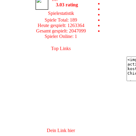
3.03 rating
1
Spielestatistik
2
Spiele Total: 189
3
Heute gespielt: 1263364
4
Gesamt gespielt: 2047099
5
Spieler Online: 1
Top Links
spiele
Spielekrache...
Onlinespiele...
Fussball Kat...
Witze-Witzbo...
Spielen
Funnygame.de
Javaspiele
Cheats-Spiel...
Quiz-preise....
MyArcade.de
Tetris koste...
Personizer
weitere Links ...
Dein Link hier
Dein Link hier