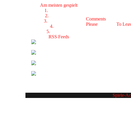
Am meisten gespielt
1.
Professionell
2.
Kriegsspiele
Comments
3.
Kriegsmarine
Please
Register
To Lea
4.
Panzer
5.
2 Gewinnt
RSS Feeds
Spiele-Ac