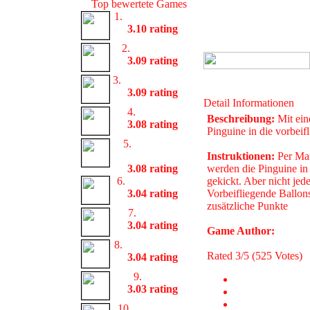
Top bewertete Games
1.
Luftballonspiel
3.10 rating
2.
Battle Pong
3.09 rating
3.
Eisenbahn Pu...
3.09 rating
Detail Informationen
4.
Breakout
Beschreibung:
Mit ein
3.08 rating
Pinguine in die vorbei
5.
Maxim der
Hund
Instruktionen:
Per Mau
3.08 rating
werden die Pinguine in
6.
Global Player
gekickt. Aber nicht jede
3.04 rating
Vorbeifliegende Ballon
zusätzliche Punkte
7.
Minigolf
3.04 rating
Game Author:
8.
Skateboard S...
Rated
3
/5 (
525 Votes
)
3.04 rating
9.
Board
3.03 rating
1
2
10.
Strandtennis