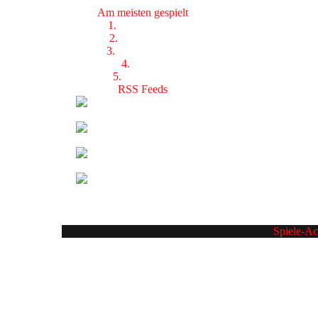
Am meisten gespielt
1.
Professionell
2.
Kriegsspiele
3.
Kriegsmarine
4.
Panzer
5.
2 Gewinnt
RSS Feeds
Spiele-Ac