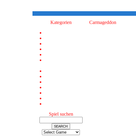
Kategorien
Carmageddon
Home
Actionspiele (33)
Arcade (27)
Brettspiele (3)
Denkspiele (10)
Geschicklichkeitsspiele
(27)
Kartenspiele (11)
Lustige Videos (3)
Puzzle Spiele (16)
Rollenspiele (2)
Sonstige Spiele (28)
Sportspiele (28)
Weihnachtsspiele (1)
Spiel suchen