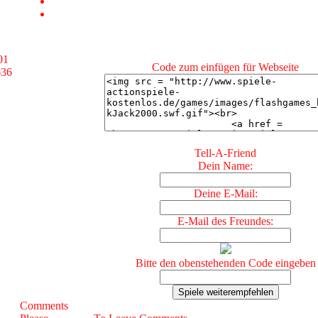
4
5
01
Code zum einfügen für Webseite
636
Tell-A-Friend
Dein Name:
Deine E-Mail:
E-Mail des Freundes:
Bitte den obenstehenden Code eingeben
Comments