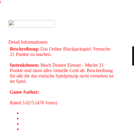
s
el
..
Detail Informationen
Beschreibung:
Das Online Blackjackspiel. Versuche
21 Punkte zu machen.
Instruktionen:
Mach Deinen Einsatz - Mache 21
Punkte und räum alles virtuelle Geld ab. Beschreibung
für alle die das einfache Spielprinzip nicht verstehen ist
r
im Spiel.
Game Author:
Rated
3.02
/5 (
478 Votes
)
..
1
2
3
s