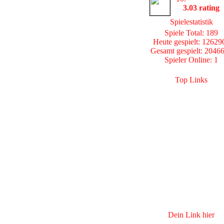
3.03 rating
Spielestatistik
Spiele Total: 189
Heute gespielt: 12629
Gesamt gespielt: 2046
Spieler Online: 1
Top Links
spiele
Spielekrache...
Onlinespiele...
Fussball Kat...
Witze-Witzbo...
Spielen
Funnygame.de
Javaspiele
Cheats-Spiel...
Quiz-preise....
MyArcade.de
Tetris koste...
Personizer
weitere Links ...
Dein Link hier
Dein Link hier