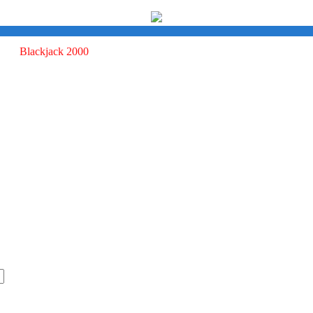
Blackjack 2000
3)
)
piele
1)
3)
6)
)
28)
)
 (1)