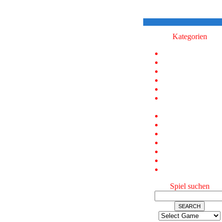
Kategorien
Home
Actionspiele (3
Arcade (27)
Brettspiele (3)
Denkspiele (10
Geschicklichkeitss
(27)
Kartenspiele (1
Lustige Videos (
Puzzle Spiele (1
Rollenspiele (2
Sonstige Spiele (
Sportspiele (28
Weihnachtsspiele
Spiel suchen