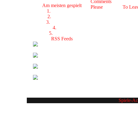
Comments
Am meisten gespielt
Please
Register
To Lea
1.
Professionell
2.
Kriegsspiele
3.
Kriegsmarine
4.
Panzer
5.
2 Gewinnt
RSS Feeds
Spiele-Ac