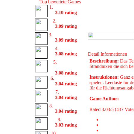
Top bewertete Games
1.
Luftballonspiel
3.10 rating
2.
Battle Pong
3.09 rating
3.
Eisenbahn Pu...
3.09 rating
4.
Breakout
3.08 rating
Detail Informationen
Beschreibung:
Das Ten
5.
Maxim der
Strandnixen die sich be
Hund
3.08 rating
Instruktionen:
Ganz ei
6.
Global Player
spielen. Leertaste für d
3.04 rating
für die Richtungsangab
7.
Minigolf
3.04 rating
Game Author:
8.
Skateboard S...
Rated
3.03
/5 (
437 Vote
3.04 rating
9.
Board
3.03 rating
1
2
10.
Strandtennis