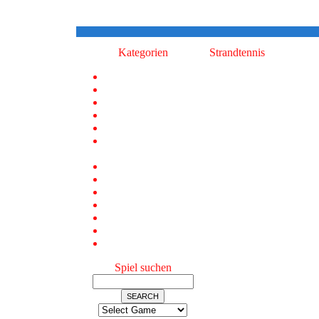
Kategorien
Strandtennis
Home
Actionspiele (33)
Arcade (27)
Brettspiele (3)
Denkspiele (10)
Geschicklichkeitsspiele
(27)
Kartenspiele (11)
Lustige Videos (3)
Puzzle Spiele (16)
Rollenspiele (2)
Sonstige Spiele (28)
Sportspiele (28)
Weihnachtsspiele (1)
Spiel suchen