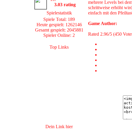
mehrere Levels bei de
3.03 rating
schrittweise erhöht wird
Spielestatistik
einfach mit den Pfeiltas
Spiele Total: 189
Game Author:
Heute gespielt: 1262146
Gesamt gespielt: 2045881
Rated
2.96
/5 (
450 Vote
Spieler Online: 2
Top Links
1
spiele
2
Spielekrache...
3
Onlinespiele...
4
Fussball Kat...
5
Witze-Witzbo...
Spielen
Funnygame.de
Javaspiele
Cheats-Spiel...
Quiz-preise....
MyArcade.de
Tetris koste...
Personizer
weitere Links ...
Dein Link hier
Dein Link hier