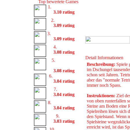
Top bewertete Games
1.
Luftballonspiel
3.10 rating
2.
Battle Pong
3.09 rating
3.
Eisenbahn Pu...
3.09 rating
4.
Breakout
3.08 rating
Detail Informationen
5.
Maxim der
Beschreibung:
Spiele g
Hund
im Dschungel tausender 
3.08 rating
schon seit Jahren. Tetris
6.
Global Player
aber das "normale Tetri
3.04 rating
immer noch Spass.
7.
Minigolf
3.04 rating
Instruktionen:
Ziel des
von oben runterfallen s
8.
Skateboard S...
Steine am Boden eine R
3.04 rating
Spielreihen lösen sich 
9.
Board
den Spielstand. Wenn ma
3.03 rating
Spielsteine wegzuklick
erreicht wird, ist das S
10.
Strandtennis