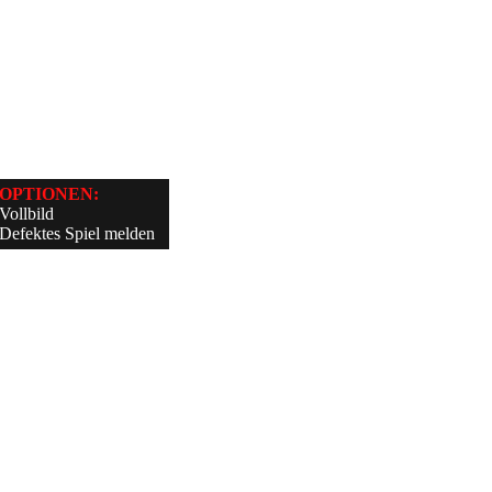
OPTIONEN:
Vollbild
Defektes Spiel melden