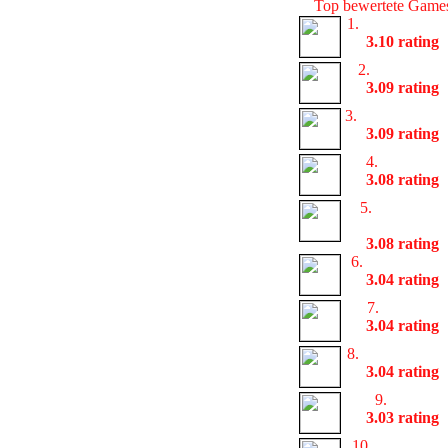
Top bewertete Game
1.
Luftballonspi
3.10 rating
2.
Battle Pong
3.09 rating
3.
Eisenbahn Pu.
3.09 rating
4.
Breakout
3.08 rating
5.
Maxim der
Hund
3.08 rating
6.
Global Playe
3.04 rating
7.
Minigolf
3.04 rating
8.
Skateboard S.
3.04 rating
9.
Board
3.03 rating
10.
Strandtenni