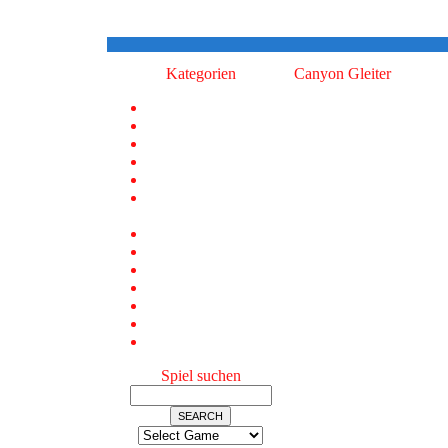
Kategorien
Canyon Gleiter
Home
Actionspiele (33)
Arcade (27)
Brettspiele (3)
Denkspiele (10)
Geschicklichkeitsspiele
(27)
Kartenspiele (11)
Lustige Videos (3)
Puzzle Spiele (16)
Rollenspiele (2)
Sonstige Spiele (28)
Sportspiele (28)
Weihnachtsspiele (1)
Spiel suchen