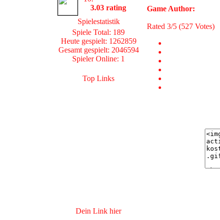
3.03 rating
Game Author:
Spielestatistik
Rated
3
/5 (
527 Votes
)
Spiele Total: 189
Heute gespielt: 1262859
Gesamt gespielt: 2046594
1
Spieler Online: 1
2
3
Top Links
4
spiele
5
Spielekrache...
Onlinespiele...
Fussball Kat...
Witze-Witzbo...
Spielen
Funnygame.de
Javaspiele
Cheats-Spiel...
Quiz-preise....
MyArcade.de
Tetris koste...
Personizer
weitere Links ...
Dein Link hier
Dein Link hier