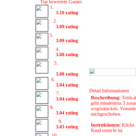
Top bewertete Games
1.
Luftballonspiel
3.10 rating
2.
Battle Pong
3.09 rating
3.
Eisenbahn Pu...
3.09 rating
4.
Breakout
3.08 rating
5.
Maxim der
Hund
3.08 rating
6.
Global Player
3.04 rating
Detail Informationen
7.
Minigolf
Beschreibung:
Tetris-
3.04 rating
geht mindestens 3 zu
8.
Skateboard S...
wegzuklicken. Vonunte
3.04 rating
nachgeschoben.
9.
Board
Instruktionen:
Klicke 
3.03 rating
Rand erreicht ist.
10.
Strandtennis