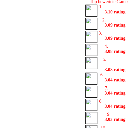
Top bewertete Game
1.
Luftballonspi
3.10 rating
2.
Battle Pong
3.09 rating
3.
Eisenbahn Pu.
3.09 rating
4.
Breakout
3.08 rating
5.
Maxim der
Hund
3.08 rating
6.
Global Playe
3.04 rating
7.
Minigolf
3.04 rating
8.
Skateboard S.
3.04 rating
9.
Board
3.03 rating
10.
Strandtenni