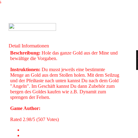
s
el
..
Detail Informationen
Beschreibung:
Hole das ganze Gold aus der Mine und
bewältige die Vorgaben.
Instruktionen:
Du musst jeweils eine bestimmte
Menge an Gold aus dem Stollen holen. Mit dem Seilzug
r
und der Pfeiltaste nach unten kannst Du nach dem Gold
"Angeln". Im Geschäft kannst Du dann Zubehör zum
bergen des Goldes kaufen wie z.B. Dynamit zum
sprengen der Felsen.
Game Author:
..
Rated
2.98
/5 (
507 Votes
)
1
s