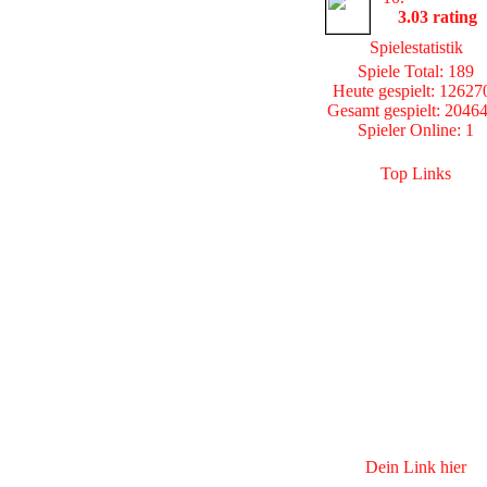
3.03 rating
Spielestatistik
Spiele Total: 189
Heute gespielt: 12627
Gesamt gespielt: 2046
Spieler Online: 1
Top Links
spiele
Spielekrache...
Onlinespiele...
Fussball Kat...
Witze-Witzbo...
Spielen
Funnygame.de
Javaspiele
Cheats-Spiel...
Quiz-preise....
MyArcade.de
Tetris koste...
Personizer
weitere Links ...
Dein Link hier
Dein Link hier