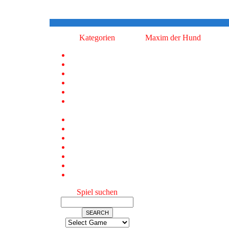
Kategorien
Maxim der Hund
Home
Actionspiele (33)
Arcade (27)
Brettspiele (3)
Denkspiele (10)
Geschicklichkeitsspiele
(27)
Kartenspiele (11)
Lustige Videos (3)
Puzzle Spiele (16)
Rollenspiele (2)
Sonstige Spiele (28)
Sportspiele (28)
Weihnachtsspiele (1)
Spiel suchen