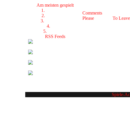
Am meisten gespielt
1.
Professionell
Comments
2.
Kriegsspiele
Please
Register
To Leave
3.
Kriegsmarine
4.
Panzer
5.
2 Gewinnt
RSS Feeds
Spiele-Ac