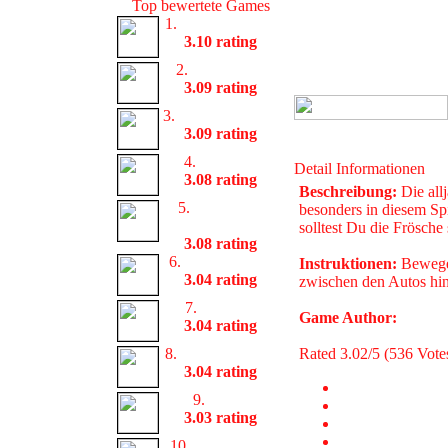
Top bewertete Games
1.
Luftballonspiel
3.10 rating
2.
Battle Pong
3.09 rating
3.
Eisenbahn Pu...
3.09 rating
4.
Breakout
Detail Informationen
3.08 rating
Beschreibung:
Die all
5.
Maxim der
besonders in diesem Sp
Hund
solltest Du die Frösche 
3.08 rating
6.
Global Player
Instruktionen:
Bewege 
3.04 rating
zwischen den Autos hin
7.
Minigolf
Game Author:
3.04 rating
8.
Skateboard S...
Rated
3.02
/5 (
536 Vote
3.04 rating
9.
Board
1
3.03 rating
2
3
10.
Strandtennis