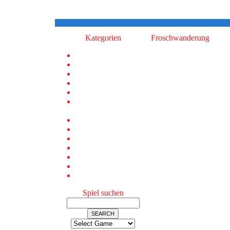
Kategorien
Froschwanderung
Home
Actionspiele (33)
Arcade (27)
Brettspiele (3)
Denkspiele (10)
Geschicklichkeitsspiele
(27)
Kartenspiele (11)
Lustige Videos (3)
Puzzle Spiele (16)
Rollenspiele (2)
Sonstige Spiele (28)
Sportspiele (28)
Weihnachtsspiele (1)
Spiel suchen