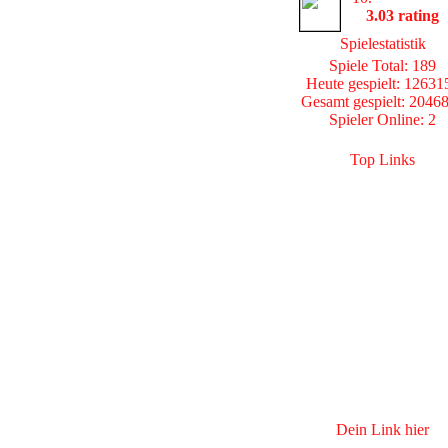
3.03 rating
Spielestatistik
Spiele Total: 189
Heute gespielt: 12631
Gesamt gespielt: 2046
Spieler Online: 2
Top Links
spiele
Spielekrache...
Onlinespiele...
Fussball Kat...
Witze-Witzbo...
Spielen
Funnygame.de
Javaspiele
Cheats-Spiel...
Quiz-preise....
MyArcade.de
Tetris koste...
Personizer
weitere Links ...
Dein Link hier
Dein Link hier