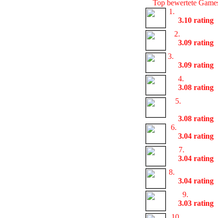
Top bewertete Game
1.
Luftballonspi
3.10 rating
2.
Battle Pong
3.09 rating
3.
Eisenbahn Pu.
3.09 rating
4.
Breakout
3.08 rating
5.
Maxim der
Hund
3.08 rating
6.
Global Playe
3.04 rating
7.
Minigolf
3.04 rating
8.
Skateboard S.
3.04 rating
9.
Board
3.03 rating
10.
Strandtenni