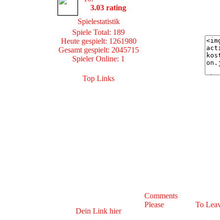
3.03 rating
Spielestatistik
Spiele Total: 189
Heute gespielt: 1261980
Gesamt gespielt: 2045715
Spieler Online: 1
Top Links
spiele
Spielekrache...
Onlinespiele...
Fussball Kat...
Witze-Witzbo...
Spielen
Funnygame.de
Javaspiele
Cheats-Spiel...
Quiz-preise....
MyArcade.de
Tetris koste...
Personizer
Comments
weitere Links ...
Please
Register
To Lea
Dein Link hier
Dein Link hier