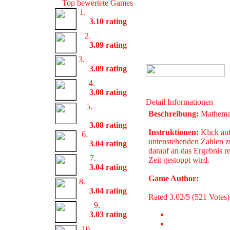
Top bewertete Games
1.
Luftballonspiel
3.10 rating
2.
Battle Pong
3.09 rating
3.
Eisenbahn Pu...
3.09 rating
4.
Breakout
3.08 rating
Detail Informationen
5.
Maxim der
Beschreibung:
Mathemat
Hund
3.08 rating
Instruktionen:
Klick auf
6.
Global Player
untenstehenden Zahlen z
3.04 rating
darauf an das Ergebnis re
7.
Minigolf
Zeit gestoppt wird.
3.04 rating
Game Author:
8.
Skateboard S...
3.04 rating
Rated
3.02
/5 (
521 Votes
)
9.
Board
3.03 rating
1
10.
Strandtennis