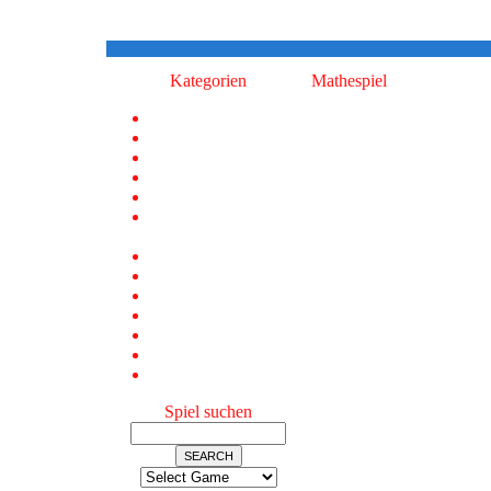
Kategorien
Mathespiel
Home
Actionspiele (33)
Arcade (27)
Brettspiele (3)
Denkspiele (10)
Geschicklichkeitsspiele
(27)
Kartenspiele (11)
Lustige Videos (3)
Puzzle Spiele (16)
Rollenspiele (2)
Sonstige Spiele (28)
Sportspiele (28)
Weihnachtsspiele (1)
Spiel suchen